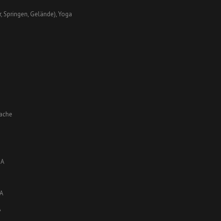
r, Springen, Gelände), Yoga
rache
JA
JA
A