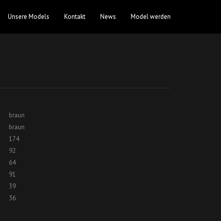
Unsere Models
Kontakt
News
Model werden
braun
braun
174
92
64
91
39
36