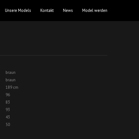
Unsere Models
Kontakt
News
Model werden
braun
braun
189 cm
96
83
93
43
50