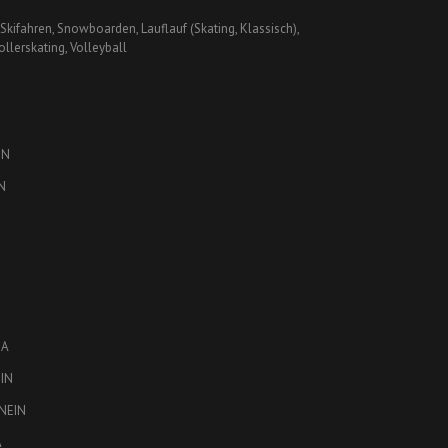
kifahren, Snowboarden, Lauflauf (Skating, Klassisch),
ollerskating, Volleyball
IN
N
JA
IN
NEIN
A