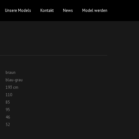
Unsere Models
Kontakt
News
Model werden
braun
blau-grau
193 cm
110
85
95
46
52