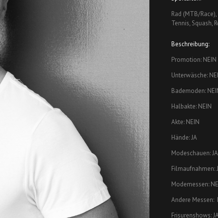
Rad (MTB/Race), S
Tennis, Squash, R
Beschreibung:
Promotion: NEIN
Unterwäsche: NE
Bademoden: NEI
Halbakte: NEIN
Akte: NEIN
Hände: JA
Modeschauen: JA
Filmaufnahmen: 
Modemessen: NE
Andere Messen: 
Frisurenshows: J