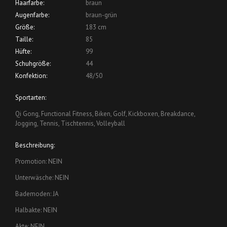
Haarfarbe:
braun
Augenfarbe:
braun-grün
Größe:
183 cm
Taille:
85
Hüfte:
99
Schuhgröße:
44
Konfektion:
48/50
Sportarten:
Qi Gong, Functional Fitness, Biken, Golf, Kickboxen, Breakdance,
Jogging, Tennis, Tischtennis, Volleyball
Beschreibung:
Promotion: NEIN
Unterwäsche: NEIN
Bademoden: JA
Halbakte: NEIN
Akte: NEIN