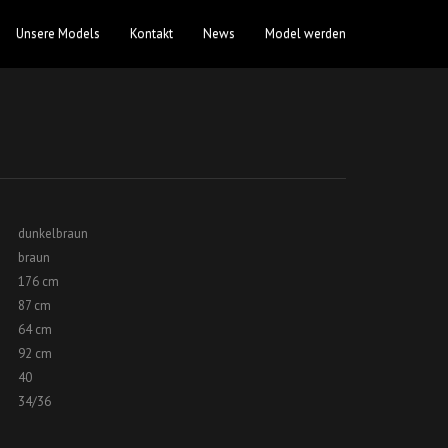
Unsere Models
Kontakt
News
Model werden
dunkelbraun
braun
176 cm
87 cm
64 cm
92 cm
40
34/36