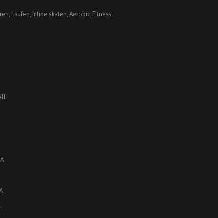
en, Laufen, Inline skaten, Aerobic, Fitness
ell
JA
JA
A